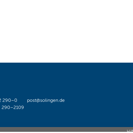
2 290–0
post@solingen.de
2 290–2109
Hil