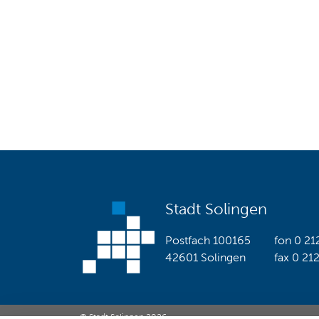
Stadt Solingen
Postfach 100165
fon
0 21
42601 Solingen
fax
0 21
© Stadt Solingen 2026