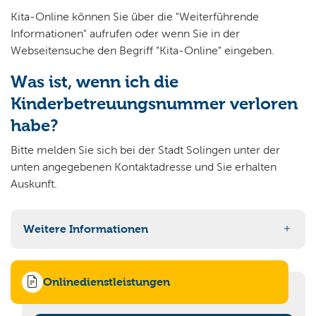
Kita-Online können Sie über die "Weiterführende
Informationen" aufrufen oder wenn Sie in der
Webseitensuche den Begriff "Kita-Online" eingeben.
Was ist, wenn ich die
Kinderbetreuungsnummer verloren
habe?
Bitte melden Sie sich bei der Stadt Solingen unter der
unten angegebenen Kontaktadresse und Sie erhalten
Auskunft.
Weitere Informationen
Kita: Suche nach Betreuungsplätzen
Kita: Essengeld
Onlinedienstleistungen
Kita: städtische Kindertagesstätten
Kinderbetreuung bei Tageseltern