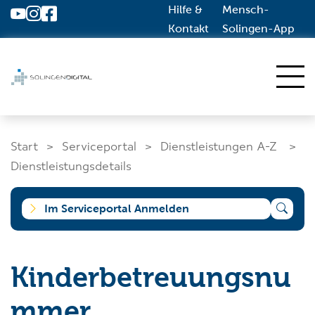
Hilfe &
Mensch-
Zum Hauptinhalt springen
Kontakt
Solingen-App
Start
Start
Serviceportal
Dienstleistungen A-Z
Dienstleistungen A-Z
Dienstleistungsdetails
Solingen.de
Im Serviceportal Anmelden
Was suchen Sie?
Kinderbetreuungsnu
mmer