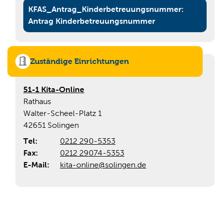
KFAS_Antrag_Kinderbetreuungsnummer:
Tagesmutter / Tagesvater werden
Antrag Kinderbetreuungsnummer
Bedarfsmeldung für einen Kindertagesstättenplatz
Zuständige Einrichtungen
in Kita-Online
51-1 Kita-Online
Rathaus
Walter-Scheel-Platz 1
42651 Solingen
Tel:
0212 290-5353
Fax:
0212 29074-5353
E-Mail:
kita-online@solingen.de