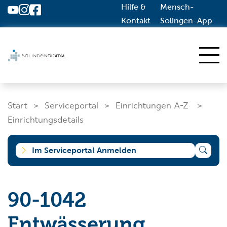
Hilfe &
Mensch-
Zum Hauptinhalt springen
Kontakt
Solingen-App
Start
Start
Serviceportal
Einrichtungen A-Z
Dienstleistungen A-Z
Einrichtungsdetails
Solingen.de
Im Serviceportal Anmelden
Was suchen Sie?
90-1042
Entwässerung