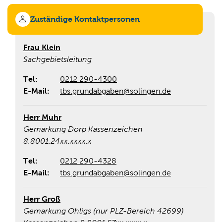
90-104 Grundabgaben / Gebühren
Schmutzwassergebühren
Zuständige Kontaktpersonen
Zählerstände und Gartenwasserzähler
Frau Klein
Trinkwassergebühren
Sachgebietsleitung
Tel:
0212 290-4300
E-Mail:
tbs.grundabgaben@solingen.de
Herr Muhr
Gemarkung Dorp Kassenzeichen
8.8001.24xx.xxxx.x
Tel:
0212 290-4328
E-Mail:
tbs.grundabgaben@solingen.de
Herr Groß
Gemarkung Ohligs (nur PLZ-Bereich 42699)