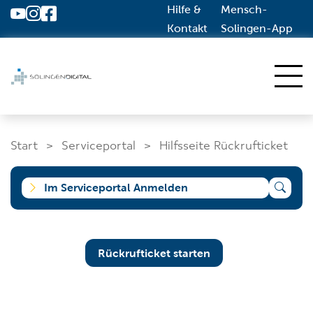
Hilfe &
Mensch-
Zum Hauptinhalt springen
Kontakt
Solingen-App
Start
Start
Serviceportal
Hilfsseite Rückrufticket
Dienstleistungen A-Z
Solingen.de
Im Serviceportal Anmelden
Was suchen Sie?
Rückrufticket starten
Wo wollen Sie suchen?