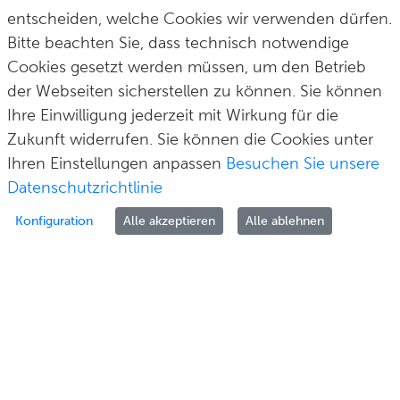
entscheiden, welche Cookies wir verwenden dürfen.
post@solingen.de
Bitte beachten Sie, dass technisch notwendige
Cookies gesetzt werden müssen, um den Betrieb
der Webseiten sicherstellen zu können. Sie können
Ihre Einwilligung jederzeit mit Wirkung für die
Hilfe & Kontakt
Impressum
Datenschutz
Cookie-Richtlinie
© Stadt Solingen 2026
Zukunft widerrufen. Sie können die Cookies unter
Ihren Einstellungen anpassen
Besuchen Sie unsere
Datenschutzrichtlinie
Konfiguration
Alle akzeptieren
Alle ablehnen
Zur Anmeldung
Als Unternehmen melden Sie sich bitte über Ihr Unternehmenskonto auf Basis von
ELSTER an.