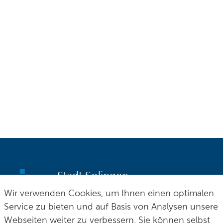
Stadt Solingen
Wir verwenden Cookies, um Ihnen einen optimalen
Postfach 100165
fon
0 212 290–0
Service zu bieten und auf Basis von Analysen unsere
42601 Solingen
fax
0 212 290–2109
Webseiten weiter zu verbessern. Sie können selbst