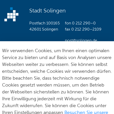
Stadt Solingen
Postfach 100165
fon
0 212 290–0
42601 Solingen
fax
0 212 290–2109
post@solingen.de
Wir verwenden Cookies, um Ihnen einen optimalen
Service zu bieten und auf Basis von Analysen unsere
Webseiten weiter zu verbessern. Sie können selbst
Hilfe & Kontakt
Impressum
Datenschutz
Cookie-Richtlinie
© Stadt Solingen 2026
entscheiden, welche Cookies wir verwenden dürfen.
Bitte beachten Sie, dass technisch notwendige
Cookies gesetzt werden müssen, um den Betrieb
der Webseiten sicherstellen zu können. Sie können
Ihre Einwilligung jederzeit mit Wirkung für die
Zukunft widerrufen. Sie können die Cookies unter
Ihren Einstellungen anpassen
Besuchen Sie unsere