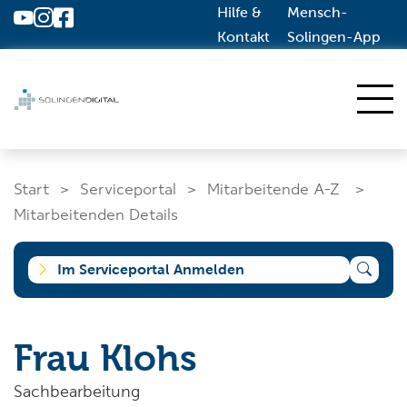
Hilfe &
Mensch-
Zum Hauptinhalt springen
Kontakt
Solingen-App
Start
Start
Serviceportal
Mitarbeitende A-Z
Dienstleistungen A-Z
Mitarbeitenden Details
Solingen.de
Im Serviceportal Anmelden
Was suchen Sie?
Frau Klohs
Sachbearbeitung