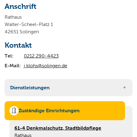
Anschrift
Wo wollen Sie suchen?
Rathaus
Walter-Scheel-Platz 1
42651 Solingen
Kontakt
Tel:
0212 290-4423
E-Mail:
j.klohs@solingen.de
Dienstleistungen
Denkmalschutz – Antrag auf denkmalrechtliche
Erlaubnis
Zuständige Einrichtungen
Baubeginnanzeige Denkmalpflege
61-4 Denkmalschutz, Stadtbildpflege
Fertigstellungsanzeige Denkmalpflege
Rathaus