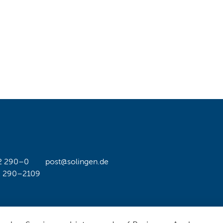
2 290–0
post@solingen.de
2 290–2109
Hil