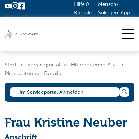
Hilfe &
Mensch-
Zum Hauptinhalt springen
Kontakt
Solingen-App
Start
Start
Serviceportal
Mitarbeitende A-Z
Dienstleistungen A-Z
Mitarbeitenden Details
Solingen.de
Im Serviceportal Anmelden
Was suchen Sie?
Frau Kristine Neuber
Anschrift