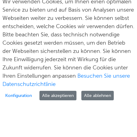
Wir verwenden Cookies, um Ihnen einen optimalen
Postfach 100165
fon
0 212 290–0
Service zu bieten und auf Basis von Analysen unsere
42601 Solingen
fax
0 212 290–2109
Webseiten weiter zu verbessern. Sie können selbst
post@solingen.de
entscheiden, welche Cookies wir verwenden dürfen.
Bitte beachten Sie, dass technisch notwendige
Cookies gesetzt werden müssen, um den Betrieb
der Webseiten sicherstellen zu können. Sie können
Hilfe & Kontakt
Impressum
Datenschutz
Cookie-Richtlinie
Ihre Einwilligung jederzeit mit Wirkung für die
© Stadt Solingen 2026
Zukunft widerrufen. Sie können die Cookies unter
Ihren Einstellungen anpassen
Besuchen Sie unsere
Datenschutzrichtlinie
Konfiguration
Alle akzeptieren
Alle ablehnen
Zur Anmeldung