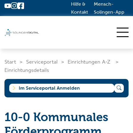
Hilfe &
Mensch-
Zum Hauptinhalt springen
Kontakt
Solingen-App
Start
Start
Serviceportal
Einrichtungen A-Z
Dienstleistungen A-Z
Einrichtungsdetails
Solingen.de
Im Serviceportal Anmelden
Was suchen Sie?
10-0 Kommunales
Förderprogramm