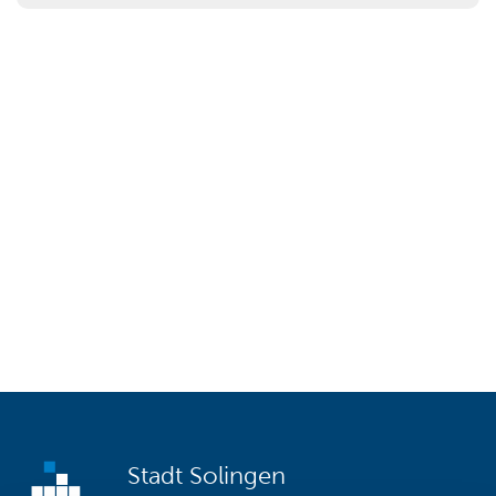
ausgeschöpft)
10-0 Stabsstelle Nachhaltigkeit und Klimaschutz
Photovoltaikanlagen - Mittelabruf für eingerichtete
Stecker-Photovoltaikanlagen
Stadt Solingen