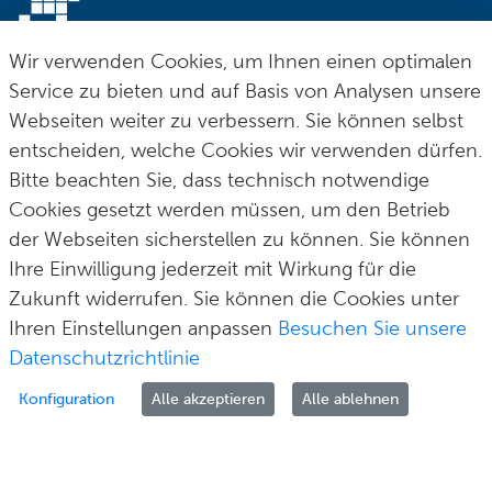
Postfach 100165
fon
0 212 290–0
42601 Solingen
fax
0 212 290–2109
Wir verwenden Cookies, um Ihnen einen optimalen
Service zu bieten und auf Basis von Analysen unsere
post@solingen.de
Webseiten weiter zu verbessern. Sie können selbst
entscheiden, welche Cookies wir verwenden dürfen.
Bitte beachten Sie, dass technisch notwendige
Cookies gesetzt werden müssen, um den Betrieb
Hilfe & Kontakt
Impressum
Datenschutz
Cookie-Richtlinie
© Stadt Solingen 2026
der Webseiten sicherstellen zu können. Sie können
Ihre Einwilligung jederzeit mit Wirkung für die
Zukunft widerrufen. Sie können die Cookies unter
Ihren Einstellungen anpassen
Besuchen Sie unsere
Datenschutzrichtlinie
Konfiguration
Alle akzeptieren
Alle ablehnen
Zur Anmeldung