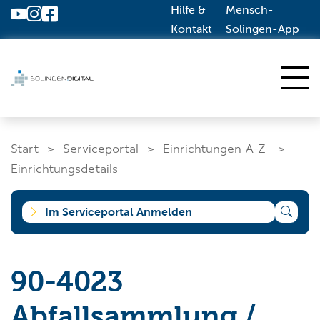
Hilfe &
Mensch-
Zum Hauptinhalt springen
Kontakt
Solingen-App
Start
Start
Serviceportal
Einrichtungen A-Z
Dienstleistungen A-Z
Einrichtungsdetails
Solingen.de
Im Serviceportal Anmelden
Was suchen Sie?
90-4023
Abfallsammlung /