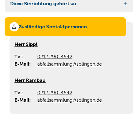
Diese Einrichtung gehört zu
Abfallbehälter Nachleerung und Sonderleerung
90-4023 Operative Abfallsammlung
Graue Behälter
Zuständige Kontaktpersonen
Gelbe Behälter
Herr Sippl
Blaue Behälter
Tel:
0212 290-4542
Grünschnittcontainer
E-Mail:
abfallsammlung@solingen.de
Herr Rambau
Tel:
0212 290-4542
E-Mail:
abfallsammlung@solingen.de