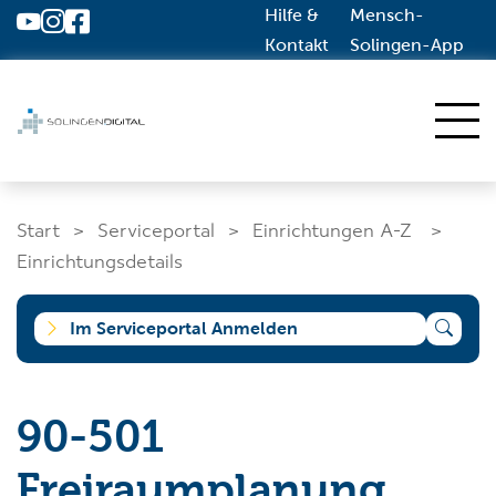
Hilfe &
Mensch-
Zum Hauptinhalt springen
Kontakt
Solingen-App
Start
Start
Serviceportal
Einrichtungen A-Z
Dienstleistungen A-Z
Einrichtungsdetails
Solingen.de
Im Serviceportal Anmelden
Was suchen Sie?
90-501
Freiraumplanung