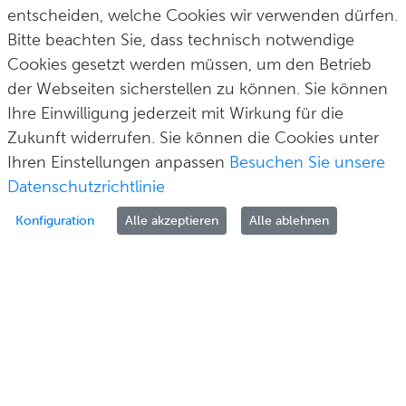
42601 Solingen
fax
0 212 290–2109
entscheiden, welche Cookies wir verwenden dürfen.
Bitte beachten Sie, dass technisch notwendige
post@solingen.de
Cookies gesetzt werden müssen, um den Betrieb
der Webseiten sicherstellen zu können. Sie können
Ihre Einwilligung jederzeit mit Wirkung für die
Zukunft widerrufen. Sie können die Cookies unter
Hilfe & Kontakt
Impressum
Datenschutz
Cookie-Richtlinie
© Stadt Solingen 2026
Ihren Einstellungen anpassen
Besuchen Sie unsere
Datenschutzrichtlinie
Konfiguration
Alle akzeptieren
Alle ablehnen
Zur Anmeldung
Als Unternehmen melden Sie sich bitte über Ihr Unternehmenskonto auf Basis von