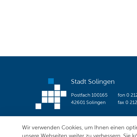
Stadt Solingen
Postfach 100165
fon
0 21
42601 Solingen
fax
0 21
Wir verwenden Cookies, um Ihnen einen optim
© Stadt Solingen 2026
unsere Webseiten weiter zu verbessern. Sie k