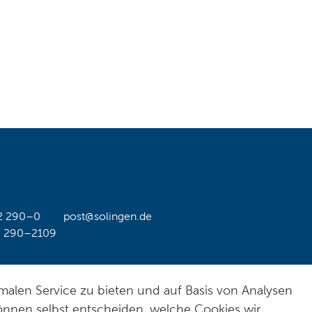
2 290–0
post@solingen.de
2 290–2109
alen Service zu bieten und auf Basis von Analysen
Hil
önnen selbst entscheiden, welche Cookies wir