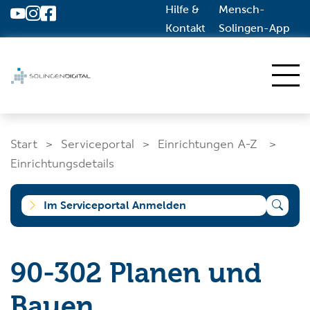
Hilfe &
Mensch-
Zum Hauptinhalt springen
Kontakt
Solingen-App
Start
Start
Serviceportal
Einrichtungen A-Z
Dienstleistungen A-Z
Einrichtungsdetails
Solingen.de
Im Serviceportal Anmelden
Was suchen Sie?
90-302 Planen und
Bauen