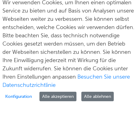
Wir verwenden Cookies, um Ihnen einen optimalen
Postfach 100165
fon
0 212 290–0
Service zu bieten und auf Basis von Analysen unsere
42601 Solingen
fax
0 212 290–2109
Webseiten weiter zu verbessern. Sie können selbst
post@solingen.de
entscheiden, welche Cookies wir verwenden dürfen.
Bitte beachten Sie, dass technisch notwendige
Cookies gesetzt werden müssen, um den Betrieb
der Webseiten sicherstellen zu können. Sie können
Hilfe & Kontakt
Impressum
Datenschutz
Cookie-Richtlinie
© Stadt Solingen 2026
Ihre Einwilligung jederzeit mit Wirkung für die
Zukunft widerrufen. Sie können die Cookies unter
Ihren Einstellungen anpassen
Besuchen Sie unsere
Datenschutzrichtlinie
Konfiguration
Alle akzeptieren
Alle ablehnen
Zur Anmeldung