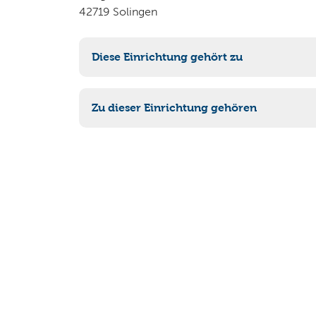
42719 Solingen
Diese Einrichtung gehört zu
90-TBS Technische Betriebe Solingen
Zu dieser Einrichtung gehören
90-101 Personalwirtschaft / Organisatio
90-102 Kaufmännische Funktionen
90-103 Information / Kommunikation
90-104 Grundabgaben / Gebühren
90-105 Fuhrparkmanagement
90-106 Reinigungsdienst