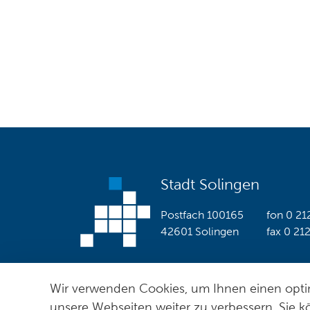
Stadt Solingen
Postfach 100165
fon
0 21
42601 Solingen
fax
0 21
Wir verwenden Cookies, um Ihnen einen optim
© Stadt Solingen 2026
unsere Webseiten weiter zu verbessern. Sie k