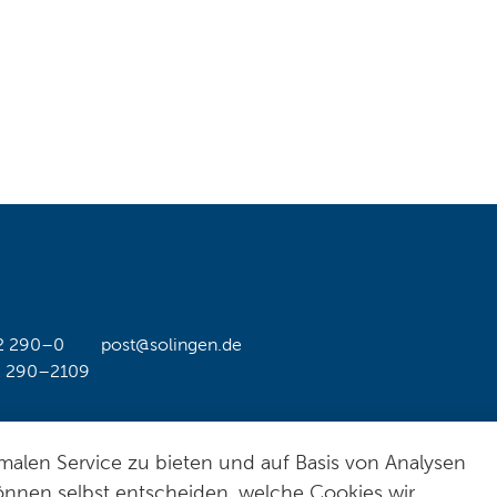
2 290–0
post@solingen.de
2 290–2109
alen Service zu bieten und auf Basis von Analysen
Hil
önnen selbst entscheiden, welche Cookies wir