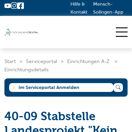
Hilfe &
Mensch-
Zum Hauptinhalt springen
Kontakt
Solingen-App
Start
Start
Serviceportal
Einrichtungen A-Z
Dienstleistungen A-Z
Einrichtungsdetails
Solingen.de
Im Serviceportal Anmelden
Was suchen Sie?
40-09 Stabstelle
Landesprojekt "Kein