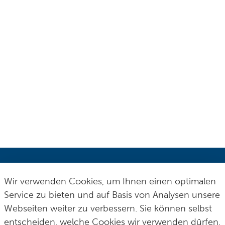
Wir verwenden Cookies, um Ihnen einen optimalen
Stadt Solingen
Service zu bieten und auf Basis von Analysen unsere
Webseiten weiter zu verbessern. Sie können selbst
Postfach 100165
fon
0 212 290–0
entscheiden, welche Cookies wir verwenden dürfen.
42601 Solingen
fax
0 212 290–2109