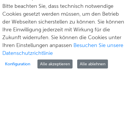
Bitte beachten Sie, dass technisch notwendige
post@solingen.de
Cookies gesetzt werden müssen, um den Betrieb
der Webseiten sicherstellen zu können. Sie können
Ihre Einwilligung jederzeit mit Wirkung für die
Zukunft widerrufen. Sie können die Cookies unter
Hilfe & Kontakt
Impressum
Datenschutz
Cookie-Richtlinie
© Stadt Solingen 2026
Ihren Einstellungen anpassen
Besuchen Sie unsere
Datenschutzrichtlinie
Konfiguration
Alle akzeptieren
Alle ablehnen
Zur Anmeldung
Als Unternehmen melden Sie sich bitte über Ihr Unternehmenskonto auf Basis von
ELSTER an.