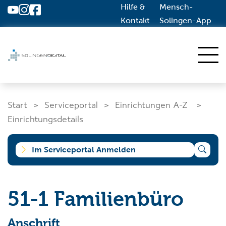
Hilfe &
Mensch-
Zum Hauptinhalt springen
Kontakt
Solingen-App
Start
Start
Serviceportal
Einrichtungen A-Z
Dienstleistungen A-Z
Einrichtungsdetails
Solingen.de
Im Serviceportal Anmelden
Was suchen Sie?
51-1 Familienbüro
Anschrift