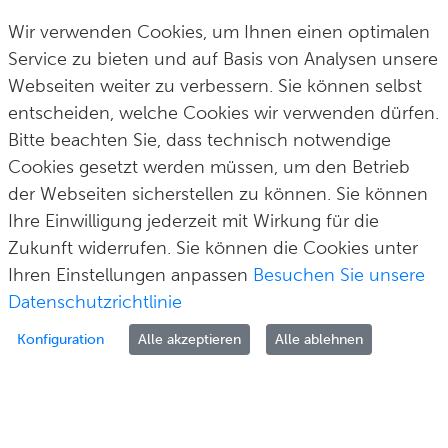
Postfach 100165
fon
0 212 290–0
Wir verwenden Cookies, um Ihnen einen optimalen
42601 Solingen
fax
0 212 290–2109
Service zu bieten und auf Basis von Analysen unsere
Webseiten weiter zu verbessern. Sie können selbst
post@solingen.de
entscheiden, welche Cookies wir verwenden dürfen.
Bitte beachten Sie, dass technisch notwendige
Cookies gesetzt werden müssen, um den Betrieb
der Webseiten sicherstellen zu können. Sie können
Hilfe & Kontakt
Impressum
Datenschutz
Cookie-Richtlinie
© Stadt Solingen 2026
Ihre Einwilligung jederzeit mit Wirkung für die
Zukunft widerrufen. Sie können die Cookies unter
Ihren Einstellungen anpassen
Besuchen Sie unsere
Datenschutzrichtlinie
Konfiguration
Alle akzeptieren
Alle ablehnen
Zur Anmeldung