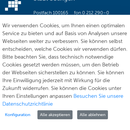
Postfach 100165
fon
0 212 290–0
42601 Solingen
fax
0 212 290–2109
Wir verwenden Cookies, um Ihnen einen optimalen
post@solingen.de
Service zu bieten und auf Basis von Analysen unsere
Webseiten weiter zu verbessern. Sie können selbst
entscheiden, welche Cookies wir verwenden dürfen.
Bitte beachten Sie, dass technisch notwendige
Cookies gesetzt werden müssen, um den Betrieb
Hilfe & Kontakt
Impressum
Datenschutz
Cookie-Richtlinie
© Stadt Solingen 2026
der Webseiten sicherstellen zu können. Sie können
Ihre Einwilligung jederzeit mit Wirkung für die
Zukunft widerrufen. Sie können die Cookies unter
Ihren Einstellungen anpassen
Besuchen Sie unsere
Datenschutzrichtlinie
Konfiguration
Alle akzeptieren
Alle ablehnen
Zur Anmeldung