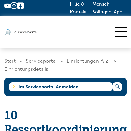
Hilfe &
Mensch-
Zum Hauptinhalt springen
Kontakt
Solingen-App
Start
Start
Serviceportal
Einrichtungen A-Z
Dienstleistungen A-Z
Einrichtungsdetails
Solingen.de
Im Serviceportal Anmelden
Was suchen Sie?
10
Ressortkoordinierung