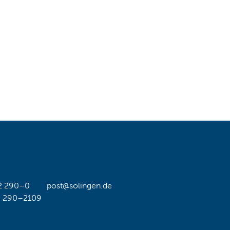
2 290–0
post@solingen.de
2 290–2109