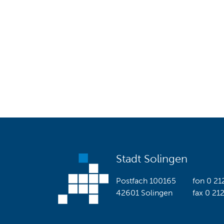
Stadt Solingen
Postfach 100165
fon
0 21
42601 Solingen
fax
0 21