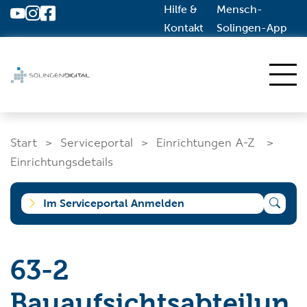
Hilfe &
Mensch-
Zum Hauptinhalt springen
Kontakt
Solingen-App
Start
Start
Serviceportal
Einrichtungen A-Z
Dienstleistungen A-Z
Einrichtungsdetails
Solingen.de
Im Serviceportal Anmelden
Was suchen Sie?
63-2
Bauaufsichtsabteilun