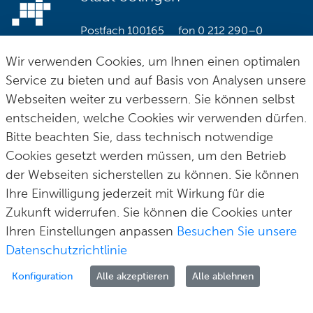
Postfach 100165
fon
0 212 290–0
42601 Solingen
fax
0 212 290–2109
Wir verwenden Cookies, um Ihnen einen optimalen
post@solingen.de
Service zu bieten und auf Basis von Analysen unsere
Webseiten weiter zu verbessern. Sie können selbst
entscheiden, welche Cookies wir verwenden dürfen.
Bitte beachten Sie, dass technisch notwendige
Cookies gesetzt werden müssen, um den Betrieb
Hilfe & Kontakt
Impressum
Datenschutz
Cookie-Richtlinie
© Stadt Solingen 2026
der Webseiten sicherstellen zu können. Sie können
Ihre Einwilligung jederzeit mit Wirkung für die
Zukunft widerrufen. Sie können die Cookies unter
Ihren Einstellungen anpassen
Besuchen Sie unsere
Datenschutzrichtlinie
Konfiguration
Alle akzeptieren
Alle ablehnen
Zur Anmeldung