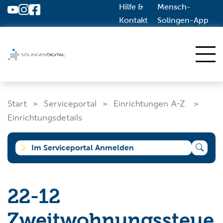
Hilfe &
Mensch-
Zum Hauptinhalt springen
Kontakt
Solingen-App
Start
Start
Serviceportal
Einrichtungen A-Z
Dienstleistungen A-Z
Einrichtungsdetails
Solingen.de
Im Serviceportal Anmelden
Was suchen Sie?
22-12
Zweitwohnungssteue