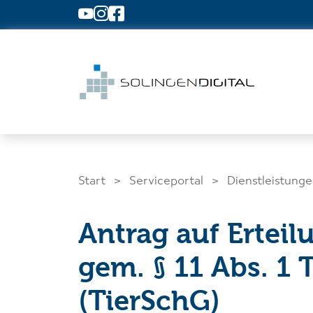
Zum Hauptinhalt springen
Start
Serviceportal
Dienstleistung
Antrag auf Erteil
Was suchen Sie?
gem. § 11 Abs. 1 
(TierSchG)