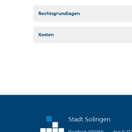
Rechtsgrundlagen
Kosten
§ 11 Tierschutzgesetz
: „Wer:
Wirbeltiere oder Kopffüßer,
a) die dazu bestimmt sind, in Tierversu
Abrechnung nach VWGebO
b) deren Organe oder Gewebe dazu best
zu werden, züchten oder halten, jeweils
oder verwenden,
Wirbeltiere zu den in § 6 Absatz 1 Sat
züchten oder halten
Tiere in einem Tierheim oder in einer äh
Tiere in einem Zoologischen Garten oder
zur Schau gestellt werden, halten,
Stadt Solingen
Wirbeltiere, die nicht Nutztiere sind, 
Gegenleistung in das Inland verbringen o
Postfach 100165
fon
0 21