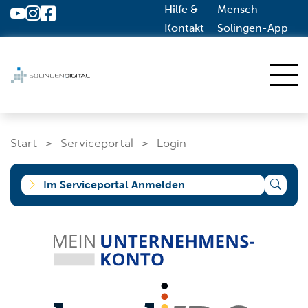
Hilfe &
Mensch-
Zum Hauptinhalt springen
Kontakt
Solingen-App
Start
Start
Serviceportal
Login
Dienstleistungen A-Z
Solingen.de
Im Serviceportal Anmelden
Was suchen Sie?
Wo wollen Sie suchen?