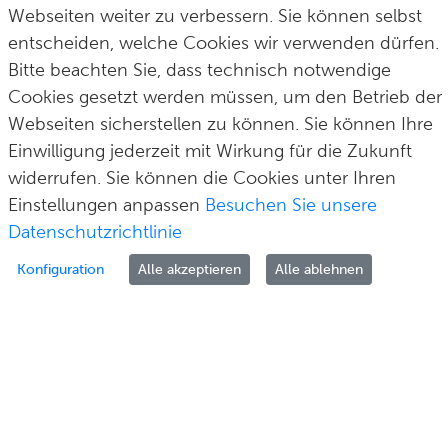
post@solingen.de
Webseiten weiter zu verbessern. Sie können selbst
entscheiden, welche Cookies wir verwenden dürfen.
Bitte beachten Sie, dass technisch notwendige
Cookies gesetzt werden müssen, um den Betrieb der
Hilfe & Kontakt
Impressum
Datenschutz
Cookie-Richtlinie
Webseiten sicherstellen zu können. Sie können Ihre
© Stadt Solingen 2026
Einwilligung jederzeit mit Wirkung für die Zukunft
widerrufen. Sie können die Cookies unter Ihren
Einstellungen anpassen
Besuchen Sie unsere
Datenschutzrichtlinie
Konfiguration
Alle akzeptieren
Alle ablehnen
Zur Anmeldung
Als Unternehmen melden Sie sich bitte über Ihr Unternehmenskonto auf Basis von
ELSTER an.
Haben Sie bereits einen Portalzugang, nutzen Sie bitte nun ein BundID-Konto mit