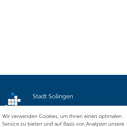
Stadt Solingen
Postfach 100165
fon
0 212 290–0
Wir verwenden Cookies, um Ihnen einen optimalen
42601 Solingen
fax
0 212 290–2109
Service zu bieten und auf Basis von Analysen unsere